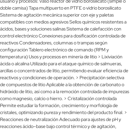
usuario y procesos: Vaso reactor de vidrio borosilicato (simple o
doble camisa) Tapa multipuerto en PTFE o vidrio borosilicato
Sistema de agitación mecánica superior con eje y paletas
compatibles con medios agresivos Sellos químicos resistentes a
ácidos, bases y soluciones salinas Sistema de calefacción con
control electrónico Conexiones para dosificación controlada de
reactivos Condensadores, columnas o trampas según
configuración Tablero electrónico de comando (RPM y
temperatura) Usos y procesos en minería de litio > Lixiviación
ácida o alcalina Utilizado para el ataque químico de salmueras,
arcillas o concentrados de litio, permitiendo evaluar eficiencia de
reactivos y condiciones de operación. > Precipitación selectiva
de compuestos de litio Aplicable a la obtención de carbonato o
hidróxido de litio, así como a la remoción controlada de impurezas
como magnesio, calcio o hierro. > Cristalización controlada
Permite estudiar la formación, crecimiento y morfología de
cristales, optimizando pureza y rendimiento del producto final. >
Reacciones de neutralización Adecuado para ajustes de pH y
reacciones ácido–base bajo control térmico y de agitación,