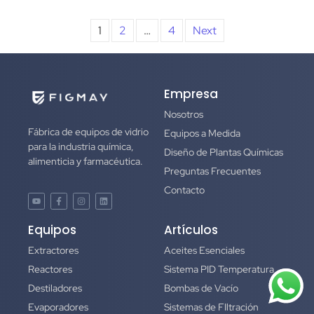
1
2
…
4
Next
Empresa
Nosotros
Fábrica de equipos de vidrio
Equipos a Medida
para la industria química,
Diseño de Plantas Químicas
alimenticia y farmacéutica.
Preguntas Frecuentes
Contacto
Equipos
Artículos
Extractores
Aceites Esenciales
Reactores
Sistema PID Temperatura
Destiladores
Bombas de Vacío
Evaporadores
Sistemas de FIltración