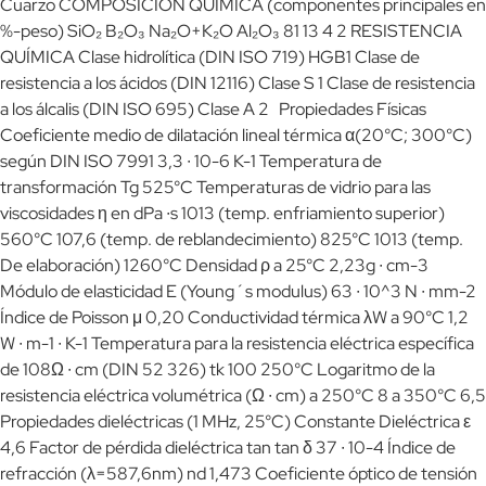
Cuarzo COMPOSICIÓN QUÍMICA (componentes principales en
%-peso) SiO₂ B₂O₃ Na₂O+K₂O Al₂O₃ 81 13 4 2 RESISTENCIA
QUÍMICA Clase hidrolítica (DIN ISO 719) HGB1 Clase de
resistencia a los ácidos (DIN 12116) Clase S 1 Clase de resistencia
a los álcalis (DIN ISO 695) Clase A 2 Propiedades Físicas
Coeficiente medio de dilatación lineal térmica α(20°C; 300°C)
según DIN ISO 7991 3,3 ∙ 10-6 K-1 Temperatura de
transformación Tg 525°C Temperaturas de vidrio para las
viscosidades η en dPa ∙s 1013 (temp. enfriamiento superior)
560°C 107,6 (temp. de reblandecimiento) 825°C 1013 (temp.
De elaboración) 1260°C Densidad ρ a 25°C 2,23g ∙ cm-3
Módulo de elasticidad E (Young´s modulus) 63 ∙ 10^3 N ∙ mm-2
Índice de Poisson μ 0,20 Conductividad térmica λW a 90°C 1,2
W ∙ m-1 ∙ K-1 Temperatura para la resistencia eléctrica específica
de 108Ω ∙ cm (DIN 52 326) tk 100 250°C Logaritmo de la
resistencia eléctrica volumétrica (Ω ∙ cm) a 250°C 8 a 350°C 6,5
Propiedades dieléctricas (1 MHz, 25°C) Constante Dieléctrica ε
4,6 Factor de pérdida dieléctrica tan tan δ 37 ∙ 10-4 Índice de
refracción (λ=587,6nm) nd 1,473 Coeficiente óptico de tensión