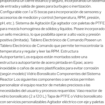
proporciona un cierre estanco y seguro, incorporando un sistema
de entrada y salida de gases para burbujeo o inertización.
Configurable con 1 a 15 bocas para incorporación de sensores y
accesorios de medición y control (temperatura, RPM, presión,
pH, etc.). Sistema de Agitación:Eje agitador con paletas de PTFE
para mezcla homogénea de sólidos y líquidos. Posee incorporado
un sello mecánico, lo que posibilita operar a alto vacío y presión
positiva (limitada). Tablero Electrónico de Comando:Poseen un
Tablero Electrónico de Comando que permite termocontrolar la
temperatura y regular y leer las RPM. Estructura
Autoportante:Los equipos están montados sobre una
estructura autoportante de acero pintada en Epoxi, acero
inoxidable o caños de acero plastificados para evitar corrosión
(según modelo) Vidrio Borosilicato Componentes del Sistema
Reactor Los siguientes componentes o servicios permiten
personalizar el equipo reactor de metales preciosos a las
necesidades del usuario y procesos requeridos: Vaso reactor de
vidrio borosilicato (2 a 120 L) Tapa de PTFE o Vidrio borosilicato
con servicios personalizables Agitador eléctrico con eje y paletas