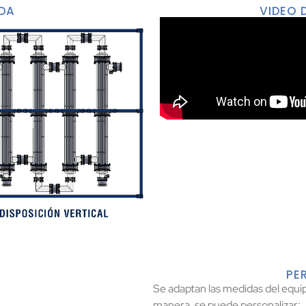
IDA
VIDEO 
PE
Se adaptan las medidas del equip
manera, se puede personalizar: