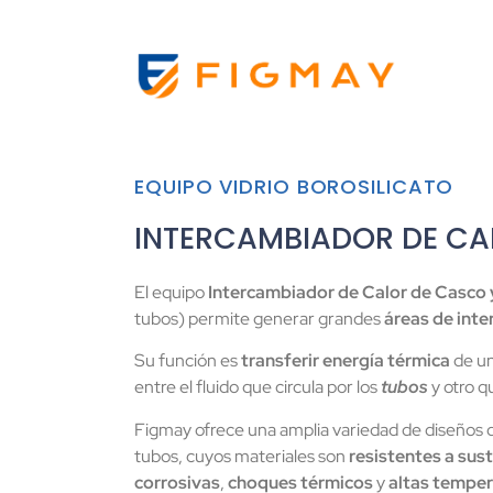
EQUIPO VIDRIO BOROSILICATO
INTERCAMBIADOR DE CA
El equipo
Intercambiador de Calor de Casco
tubos) permite generar grandes
áreas de int
Su función es
transferir energía térmica
de un
entre el fluido que circula por los
t
ubos
y otro q
Figmay ofrece una amplia variedad de diseños d
tubos, cuyos materiales son
resistentes a sus
corrosivas
,
choques térmicos
y
altas tempe