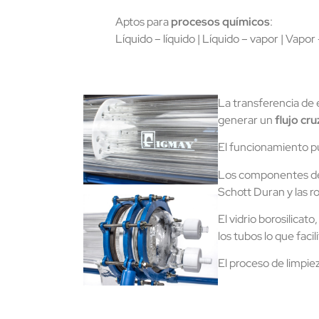
Aptos para
procesos químicos
:
Líquido – líquido | Líquido – vapor | Vapor
La transferencia de
generar un
flujo cr
El funcionamiento p
Los componentes del 
Schott Duran y las ro
El vidrio borosilicat
los tubos lo que faci
El proceso de limpie