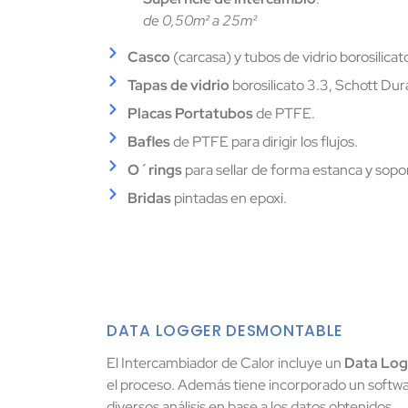
de 0,50m² a 25m²
Casco
(carcasa) y tubos de vidrio borosilica
Tapas de vidrio
borosilicato 3.3, Schott Dur
Placas Portatubos
de PTFE.
Bafles
de PTFE para dirigir los flujos.
O´rings
para sellar de forma estanca y sopo
Bridas
pintadas en epoxi.
DATA LOGGER DESMONTABLE
El Intercambiador de Calor incluye un
Data Log
el proceso. Además tiene incorporado un softwa
diversos análisis en base a los datos obtenidos.