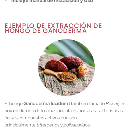
Incluye manual de Instalación y Uso
EJEMPLO DE EXTRACCIÓN DE
HONGO DE GANODERMA
El hongo
Ganoderma lucidum
(también llamado
Reishi
) es
hoy en día uno de los más populares por las características
de sus compuestos activos que son
principalmente
triterpenos
y
polisacáridos
.