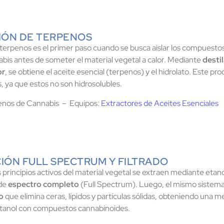
CIÓN DE TERPENOS
 terpenos es el primer paso cuando se busca aislar los compuesto
nabis antes de someter el material vegetal a calor. Mediante
desti
or
, se obtiene el aceite esencial (terpenos) y el hidrolato. Este pr
, ya que estos no son hidrosolubles.
enos de Cannabis – Equipos:
Extractores de Aceites Esenciales
IÓN FULL SPECTRUM Y FILTRADO​
s principios activos del material vegetal se extraen mediante eta
de
espectro completo
(Full Spectrum). Luego, el mismo sistema 
o
que elimina ceras, lípidos y partículas sólidas, obteniendo una me
anol con compuestos cannabinoides.