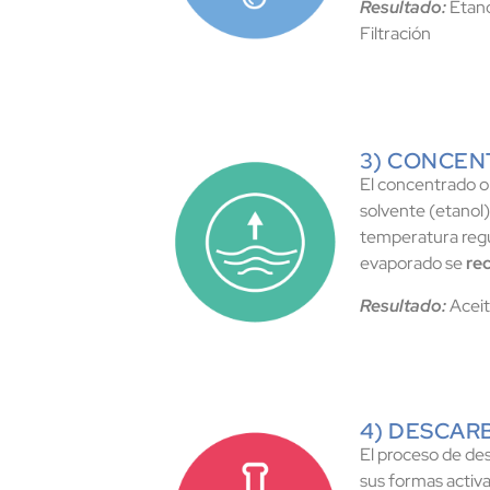
Resultado:
Etano
Filtración
3) CONCEN
El concentrado o
solvente (etanol)
temperatura regu
evaporado se
rec
Resultado:
Aceit
4) DESCAR
El proceso de de
sus formas acti