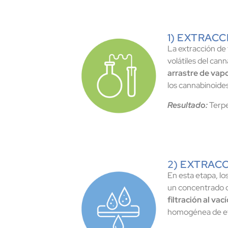
1) EXTRAC
La extracción de
volátiles del can
arrastre de vap
los cannabinoides
Resultado:
Terp
2) EXTRACC
En esta etapa, lo
un concentrado 
filtración al vací
homogénea de et