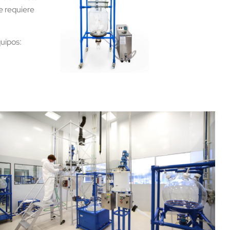
ue requiere
uipos: