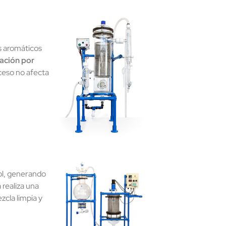
s aromáticos
lación por
oceso no afecta
nol, generando
realiza una
zcla limpia y