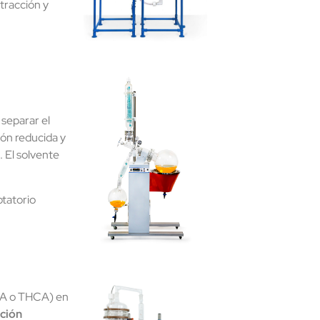
tracción y
separar el
ión reducida y
 El solvente
tatorio
BDA o THCA) en
ción