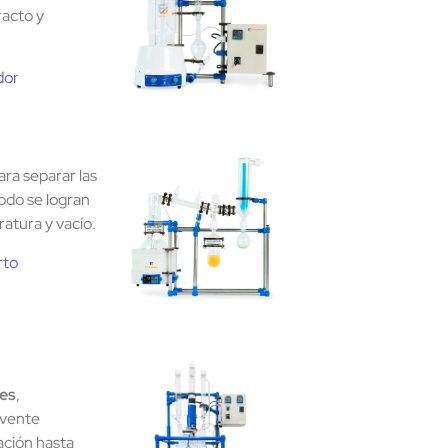
racto y
dor
ra separar las
odo se logran
atura y vacío.
rto
des
,
lvente
ación hasta