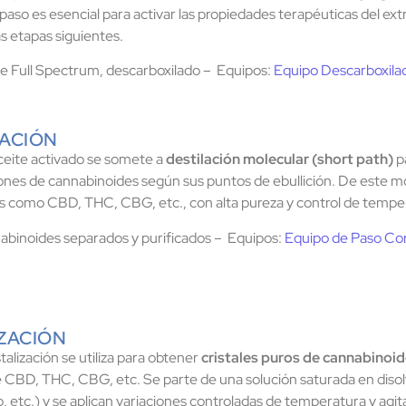
 paso es esencial para activar las propiedades terapéuticas del ext
as etapas siguientes.
e Full Spectrum, descarboxilado – Equipos:
Equipo Descarboxila
CACIÓN
aceite activado se somete a
destilación molecular (short path)
pa
iones de cannabinoides según sus puntos de ebullición. De este m
s como CBD, THC, CBG, etc., con alta pureza y control de temper
binoides separados y purificados – Equipos:
Equipo de Paso Co
IZACIÓN
talización se utiliza para obtener
cristales puros de cannabinoi
CBD, THC, CBG, etc. Se parte de una solución saturada en diso
 etc.) y se aplican variaciones controladas de temperatura y agit