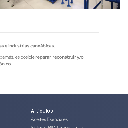
es e industrias cannábicas.
Además, es posible
reparar, reconstruir y/o
ónico
.
Artículos
Aceites Esenciales
Sistema PID Temperatura